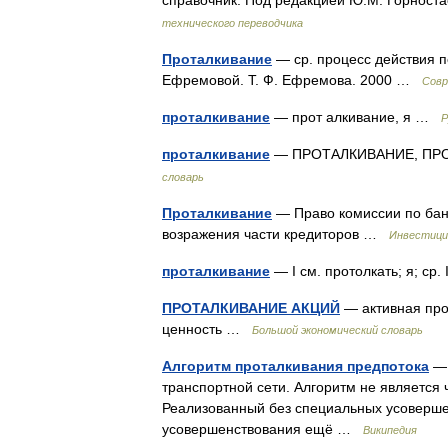
справочник. Под редакцией Ю.М. Горност
технического переводчика
Проталкивание
— ср. процесс действия п
Ефремовой. Т. Ф. Ефремова. 2000 …
Совр
проталкивание
— прот алкивание, я …
Р
проталкивание
— ПРОТАЛКИВАНИЕ, ПРОТ
словарь
Проталкивание
— Право комиссии по банк
возражения части кредиторов …
Инвестици
проталкивание
— I см. протолкать; я; ср.
ПРОТАЛКИВАНИЕ АКЦИЙ
— активная про
ценность …
Большой экономический словарь
Алгоритм проталкивания предпотока
— 
транспортной сети. Алгоритм не является
Реализованный без специальных усоверше
усовершенствования ещё …
Википедия