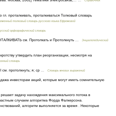
аева. Москва, 2002] Тематики электросвязь,… …
Справочник
о гл. проталкивать, проталкиваться Толковый словарь
еменный толковый словарь русского языка Ефремовой
усский орфографический словарь
АЛКИВАТЬ см. Протолкать и Протолкнуть …
Энциклопедический
ротству утвердить план реорганизации, несмотря на
онный словарь
 II см. протолкнуть; я; ср …
Словарь многих выражений
дажа инвесторам акций, которые могут иметь сомнительную
решает задачу нахождения максимального потока в
 частным случаем алгоритма Форда Фалкерсона.
нствований, алгоритм выполняется за время . Некоторые