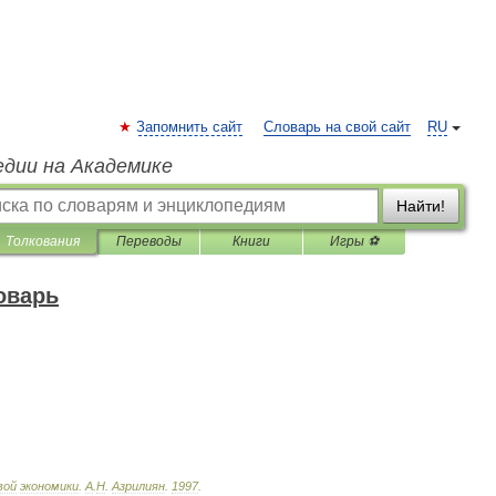
Запомнить сайт
Словарь на свой сайт
RU
едии на Академике
Найти!
Толкования
Переводы
Книги
Игры ⚽
оварь
вой
экономики
.
А
.
Н
.
Азрилиян
.
1997
.