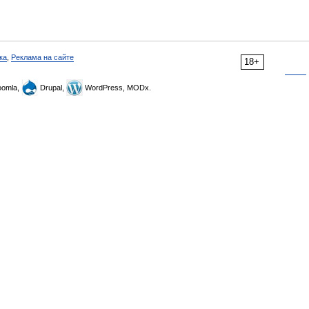
ка
,
Реклама на сайте
18+
omla,
Drupal,
WordPress, MODx.