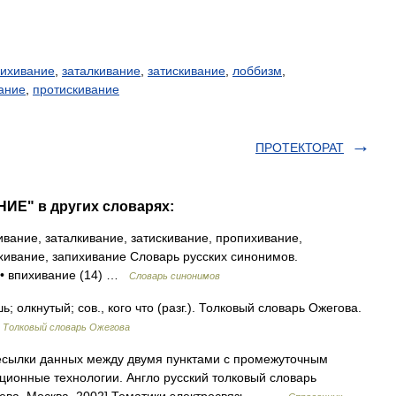
пихивание
,
заталкивание
,
затискивание
,
лоббизм
,
ание
,
протискивание
ПРОТЕКТОРАТ
ИЕ" в других словарях:
вание, заталкивание, затискивание, пропихивание,
ихивание, запихивание Словарь русских синонимов.
4 • впихивание (14) …
Словарь синонимов
олкнутый; сов., кого что (разг.). Толковый словарь Ожегова.
…
Толковый словарь Ожегова
сылки данных между двумя пунктами с промежуточным
ционные технологии. Англо русский толковый словарь