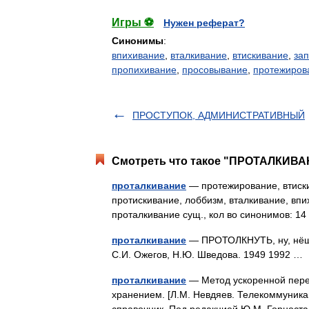
Игры ⚽
Нужен реферат?
Синонимы
:
впихивание
,
вталкивание
,
втискивание
,
за
пропихивание
,
просовывание
,
протежиров
ПРОСТУПОК, АДМИНИСТРАТИВНЫЙ
Смотреть что такое "ПРОТАЛКИВАН
проталкивание
— протежирование, втиски
протискивание, лоббизм, вталкивание, вп
проталкивание сущ., кол во синонимов: 1
проталкивание
— ПРОТОЛКНУТЬ, ну, нёшь; 
С.И. Ожегов, Н.Ю. Шведова. 1949 1992 
проталкивание
— Метод ускоренной пере
хранением. [Л.М. Невдяев. Телекоммуника